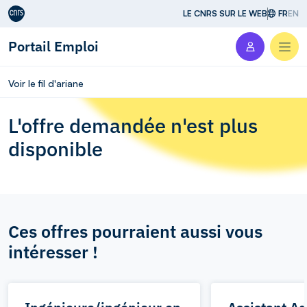
Aller au contenu
LE CNRS SUR LE WEB
FR
EN
Portail Emploi
Men
Voir le fil d'ariane
L'offre demandée n'est plus
disponible
Ces offres pourraient aussi vous
intéresser !