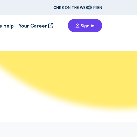
CNRS ON THE WEB
FR
EN
e help
Your Career
Sign in