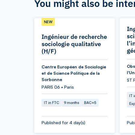
You might also be inte
NEW
In
sc
Ingénieur de recherche
l’
sociologie qualitative
gé
(H/F)
Obs
Centre Européen de Sociologie
l'U
et de Science Politique de la
Sorbonne
ST 
PARIS 06 • Paris
IT 
IT in FTC
9 months
BAC+5
Exp
Published for 4 day(s)
Publ