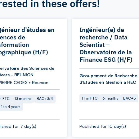
rested in these offers!
génieur d’études en
Ingénieur(e) de
iences de
recherche / Data
information
Scientist –
ographique (H/F)
Observatoire de la
Finance ESG (H/F)
ervatoire des Sciences de
nivers - REUNION
Groupement de Recherche 
d'Etudes en Gestion à HEC
PIERRE CEDEX • Réunion
IT in FTC
6 months
BAC+5
in FTC
13 months
BAC+3/4
 1 to 4 years
ished for 7 day(s)
Published for 10 day(s)