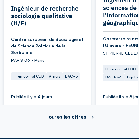
Ingénieur d’
sciences de
Ingénieur de recherche
l’informatio
sociologie qualitative
géographiqu
(H/F)
Observatoire des
Centre Européen de Sociologie et
l'Univers - REUN
de Science Politique de la
Sorbonne
ST PIERRE CEDEX
PARIS 06 • Paris
IT en contrat CDD
IT en contrat CDD
9 mois
BAC+5
BAC+3/4
Exp 1 
Publiée il y a 4 jours
Publiée il y a 8 jo
Toutes les offres