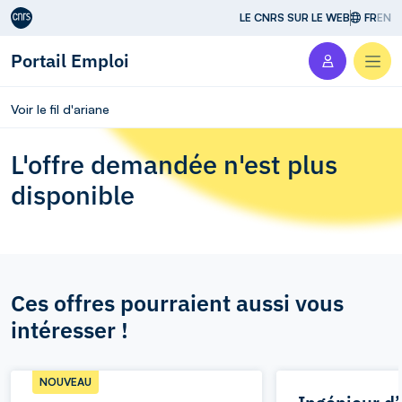
Aller au contenu
LE CNRS SUR LE WEB
FR
EN
Portail Emploi
Men
Voir le fil d'ariane
L'offre demandée n'est plus
disponible
Ces offres pourraient aussi vous
intéresser !
NOUVEAU