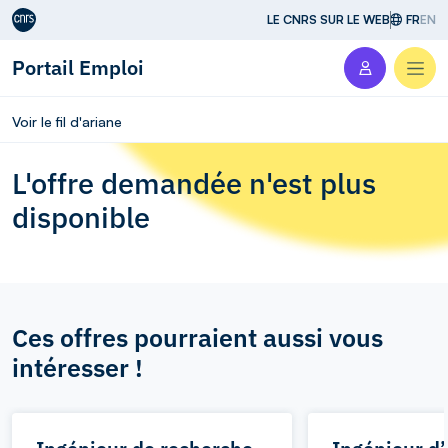
Aller au contenu
LE CNRS SUR LE WEB
FR
EN
Portail Emploi
Men
Voir le fil d'ariane
L'offre demandée n'est plus
disponible
Ces offres pourraient aussi vous
intéresser !