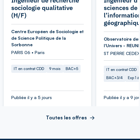
Ingénieur de recherche
Ingénieur d’
sociologie qualitative
sciences de
(H/F)
l’informatio
géographiqu
Centre Européen de Sociologie et
de Science Politique de la
Observatoire des
Sorbonne
l'Univers - REUN
PARIS 06 • Paris
ST PIERRE CEDEX
IT en contrat CDD
9 mois
BAC+5
IT en contrat CDD
BAC+3/4
Exp 1 
Publiée il y a 5 jours
Publiée il y a 9 jo
Toutes les offres