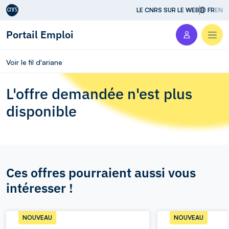
Aller au contenu
LE CNRS SUR LE WEB
FR
EN
Portail Emploi
Men
Voir le fil d'ariane
L'offre demandée n'est plus
disponible
Ces offres pourraient aussi vous
intéresser !
NOUVEAU
NOUVEAU