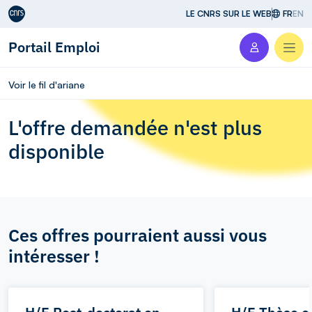
Aller au contenu
LE CNRS SUR LE WEB
FR
EN
Portail Emploi
Men
Voir le fil d'ariane
L'offre demandée n'est plus
disponible
Ces offres pourraient aussi vous
intéresser !