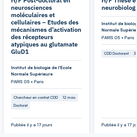
H/F Post-doctorat en
H/F Thèse e
neurosciences
neurobiologi
moléculaires et
cellulaires – Etudes des
Institut de biolog
mécanismes d’activation
Normale Supérie
des récepteurs
PARIS 05 • Paris
atypiques au glutamate
GluD1
CDD Doctorant
3
Institut de biologie de l'Ecole
Normale Supérieure
PARIS 05 • Paris
Chercheur en contrat CDD
12 mois
Doctorat
Publiée il y a 17 jours
Publiée il y a 17 j