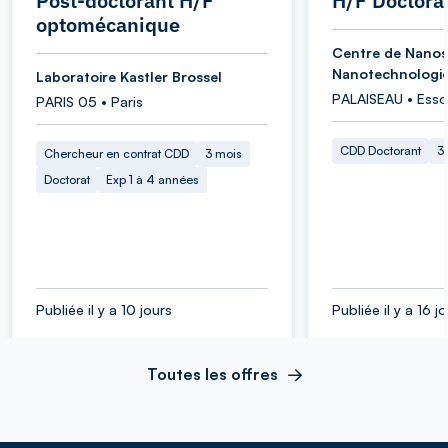
Post-doctorant H/F
H/F Doctora
optomécanique
Centre de Nanos
Nanotechnologi
Laboratoire Kastler Brossel
PALAISEAU • Ess
PARIS 05 • Paris
CDD Doctorant
3
Chercheur en contrat CDD
3 mois
Doctorat
Exp 1 à 4 années
Publiée il y a 10 jours
Publiée il y a 16 j
Toutes les offres