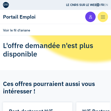
Aller au contenu
LE CNRS SUR LE WEB
FR
EN
Portail Emploi
Men
Voir le fil d'ariane
L'offre demandée n'est plus
disponible
Ces offres pourraient aussi vous
intéresser !