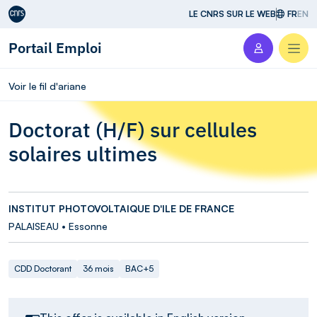
Aller au contenu
LE CNRS SUR LE WEB
FR
EN
Portail Emploi
Men
Voir le fil d'ariane
Doctorat (H/F) sur cellules
solaires ultimes
INSTITUT PHOTOVOLTAIQUE D'ILE DE FRANCE
PALAISEAU • Essonne
CDD Doctorant
36 mois
BAC+5