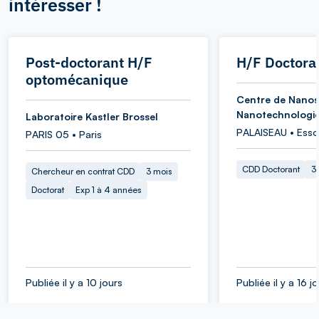
intéresser !
Post-doctorant H/F
H/F Doctora
optomécanique
Centre de Nanos
Nanotechnologi
Laboratoire Kastler Brossel
PALAISEAU • Ess
PARIS 05 • Paris
CDD Doctorant
3
Chercheur en contrat CDD
3 mois
Doctorat
Exp 1 à 4 années
Publiée il y a 10 jours
Publiée il y a 16 j