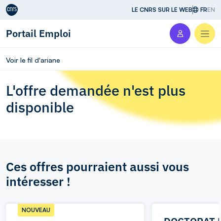
Aller au contenu
LE CNRS SUR LE WEB
FR
EN
Portail Emploi
Men
Voir le fil d'ariane
L'offre demandée n'est plus
disponible
Ces offres pourraient aussi vous
intéresser !
NOUVEAU