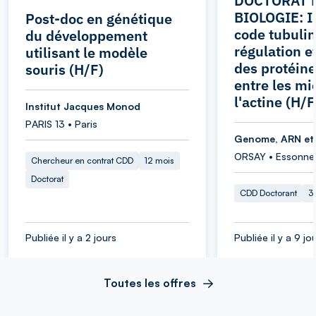
DOCTORAT 
BIOLOGIE: I
Post-doc en génétique
code tubulin
du développement
régulation et
utilisant le modèle
des protéine
souris (H/F)
entre les mi
l'actine (H/F
Institut Jacques Monod
PARIS 13 • Paris
Genome, ARN et
ORSAY • Essonne
Chercheur en contrat CDD
12 mois
Doctorat
CDD Doctorant
3
Publiée il y a 2 jours
Publiée il y a 9 jo
Toutes les offres