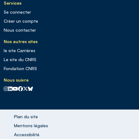
Services
Se connecter
Créer un compte
Nous contacter
Nos autres sites
le site Carrières
Le site du CNRS
Fondation CNRS
Nous suivre
CNRS sur Instagram
CNRS sur Linkedin
CNRS sur Youtube
CNRS sur Facebook
CNRS sur X
CNRS sur Blus sky
Plan du site
Mentions légales
Accessibilité