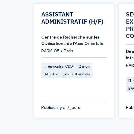
ASSISTANT
SE
ADMINISTRATIF (H/F)
EX
PR
CO
Centre de Recherche sur les
Civilisations de l'Asie Orientale
PARIS 05 • Paris
Dir
int
PARI
IT en contrat CDD
12 mois
BAC + 2
Exp 1 à 4 années
IT 
BA
Publiée il y a 7 jours
Publ