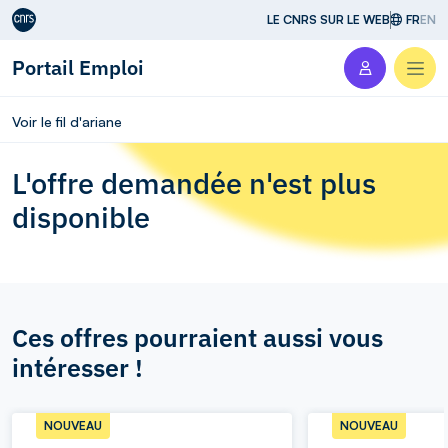
Aller au contenu
LE CNRS SUR LE WEB
FR
EN
Portail Emploi
Men
Voir le fil d'ariane
L'offre demandée n'est plus
disponible
Ces offres pourraient aussi vous
intéresser !
NOUVEAU
NOUVEAU