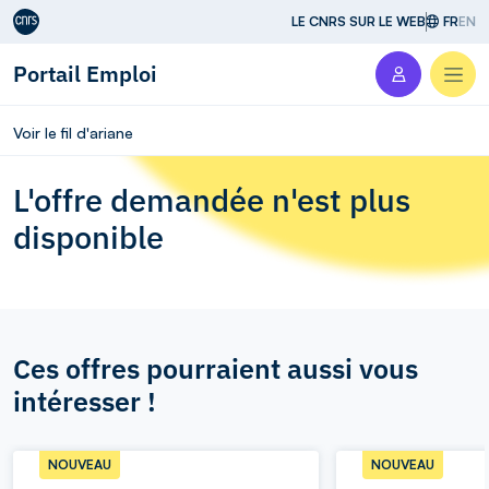
Aller au contenu
LE CNRS SUR LE WEB
FR
EN
Portail Emploi
Men
Voir le fil d'ariane
L'offre demandée n'est plus
disponible
Ces offres pourraient aussi vous
intéresser !
NOUVEAU
NOUVEAU