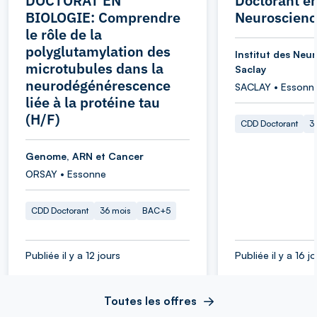
DOCTORAT EN
Doctorant e
BIOLOGIE: Comprendre
Neuroscienc
le rôle de la
polyglutamylation des
Institut des Neu
microtubules dans la
Saclay
neurodégénérescence
SACLAY • Essonn
liée à la protéine tau
(H/F)
CDD Doctorant
3
Genome, ARN et Cancer
ORSAY • Essonne
CDD Doctorant
36 mois
BAC+5
Publiée il y a 12 jours
Publiée il y a 16 j
Toutes les offres