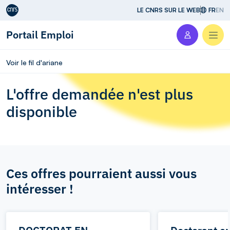
Aller au contenu
LE CNRS SUR LE WEB
FR
EN
Portail Emploi
Men
Voir le fil d'ariane
L'offre demandée n'est plus
disponible
Ces offres pourraient aussi vous
intéresser !