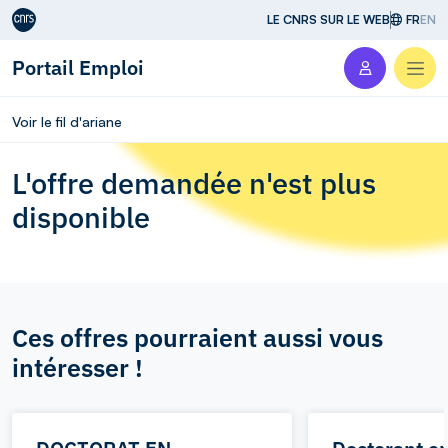
Aller au contenu
LE CNRS SUR LE WEB
FR
EN
Portail Emploi
Men
Voir le fil d'ariane
L'offre demandée n'est plus
disponible
Ces offres pourraient aussi vous
intéresser !