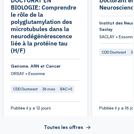
DOCTORAT EN
Doctorant e
BIOLOGIE: Comprendre
Neuroscienc
le rôle de la
polyglutamylation des
Institut des Neu
microtubules dans la
Saclay
neurodégénérescence
SACLAY • Essonn
liée à la protéine tau
(H/F)
CDD Doctorant
3
Genome, ARN et Cancer
ORSAY • Essonne
CDD Doctorant
36 mois
BAC+5
Publiée il y a 12 jours
Publiée il y a 16 j
Toutes les offres