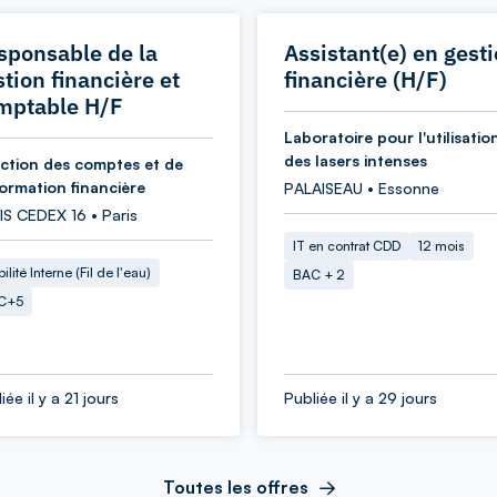
sponsable de la
Assistant(e) en gest
tion financière et
financière (H/F)
mptable H/F
Laboratoire pour l'utilisatio
des lasers intenses
ection des comptes et de
formation financière
PALAISEAU • Essonne
IS CEDEX 16 • Paris
IT en contrat CDD
12 mois
ilité Interne (Fil de l'eau)
BAC + 2
C+5
iée il y a 21 jours
Publiée il y a 29 jours
Toutes les offres