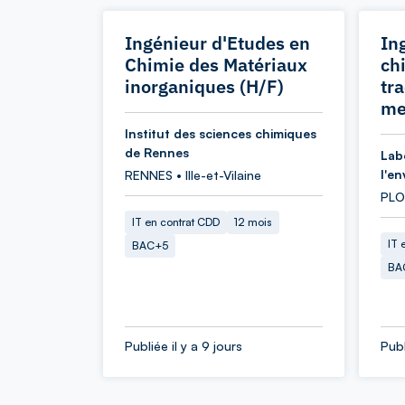
Ingénieur d'Etudes en
In
Chimie des Matériaux
ch
inorganiques (H/F)
tr
me
Institut des sciences chimiques
de Rennes
Lab
l'e
RENNES • Ille-et-Vilaine
PLO
IT en contrat CDD
12 mois
IT 
BAC+5
BA
Publiée il y a 9 jours
Publ