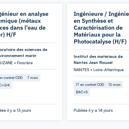
génieur en analyse
Ingénieure / Ingéni
imique (métaux
en Synthèse et
aces dans l'eau de
Caractérisation de
r) H/F
Matériaux pour la
Photocatalyse (H/F)
oratoire des sciences de
nvironnement marin
Institut des matériaux de
Nantes Jean Rouxel
UZANE • Finistère
NANTES • Loire-Atlantique
en contrat CDD
7 mois
IT en contrat CDD
12 mois
C+3/4
BAC+5
iée il y a 13 jours
Publiée il y a 14 jours