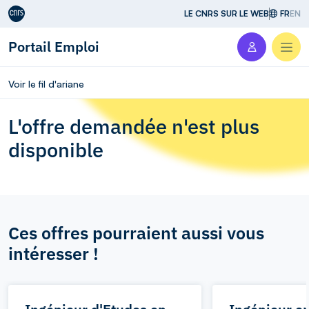
Aller au contenu
LE CNRS SUR LE WEB
FR
EN
Portail Emploi
Men
Voir le fil d'ariane
L'offre demandée n'est plus
disponible
Ces offres pourraient aussi vous
intéresser !