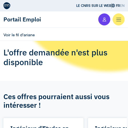
Aller au contenu
LE CNRS SUR LE WEB
FR
EN
Portail Emploi
Men
Voir le fil d'ariane
L'offre demandée n'est plus
disponible
Ces offres pourraient aussi vous
intéresser !