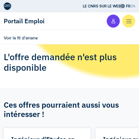
Aller au contenu
LE CNRS SUR LE WEB
FR
EN
Portail Emploi
Men
Voir le fil d'ariane
L'offre demandée n'est plus
disponible
Ces offres pourraient aussi vous
intéresser !