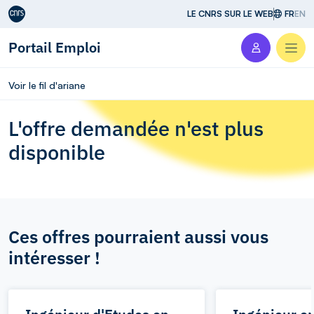
Aller au contenu
LE CNRS SUR LE WEB
FR
EN
Portail Emploi
Men
Voir le fil d'ariane
L'offre demandée n'est plus
disponible
Ces offres pourraient aussi vous
intéresser !