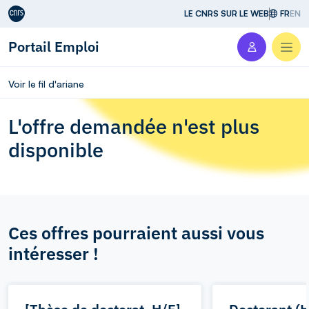
Aller au contenu
LE CNRS SUR LE WEB
FR
EN
Portail Emploi
Men
Voir le fil d'ariane
L'offre demandée n'est plus
disponible
Ces offres pourraient aussi vous
intéresser !