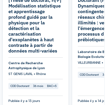
[Thèse de doctorat, H/F]
Doctorant (H
Modélisation statistique
Dynamiques
et apprentissage
contingentes
profond guidé par la
réseaux chi
physique pour la
illimités : ve
détection et la
l'émergence
caractérisation
processus d
d'exoplanètes à haut
prébiotique
contraste à partir de
données multi-variées
Laboratoire de B
Biologie Evolutiv
VILLEURBANNE • 
Centre de Recherche
Astrophysique de Lyon
ST GENIS LAVAL • Rhône
CDD Doctorant
3
CDD Doctorant
36 mois
BAC+5
Publiée il y a 13 jours
Publiée il y a 14 j