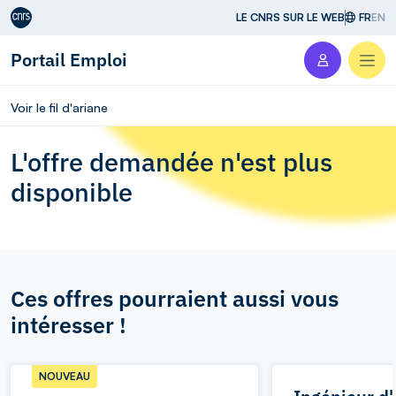
Aller au contenu
LE CNRS SUR LE WEB
FR
EN
Portail Emploi
Men
Voir le fil d'ariane
L'offre demandée n'est plus
disponible
Ces offres pourraient aussi vous
intéresser !
NOUVEAU