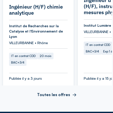
Ingénieur d
(H/F), instr
Ingénieur (H/F) chimie
mesures ph
analytique
Institut Lumière 
Institut de Recherches sur la
Catalyse et l'Environnement de
VILLEURBANNE • 
Lyon
VILLEURBANNE • Rhône
IT en contrat CDD
BAC+3/4
Exp 1 
IT en contrat CDD
20 mois
BAC+3/4
Publiée il y a 3 jours
Publiée il y a 15 j
Toutes les offres