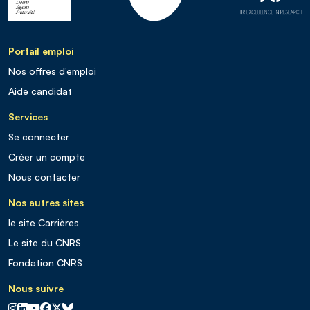
Portail emploi
Nos offres d’emploi
Aide candidat
Services
Se connecter
Créer un compte
Nous contacter
Nos autres sites
le site Carrières
Le site du CNRS
Fondation CNRS
Nous suivre
CNRS sur Instagram
CNRS sur Linkedin
CNRS sur Youtube
CNRS sur Facebook
CNRS sur X
CNRS sur Blus sky