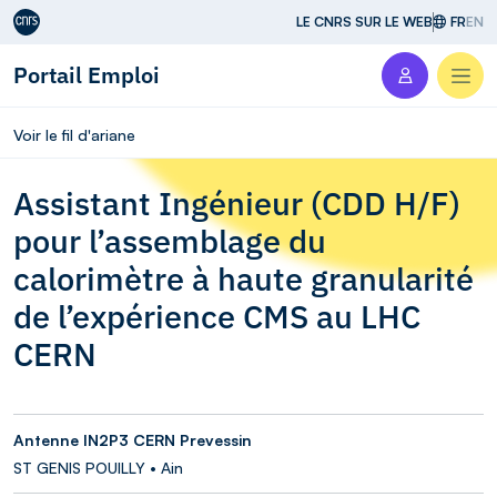
Aller au contenu
LE CNRS SUR LE WEB
FR
EN
Portail Emploi
Men
Voir le fil d'ariane
Assistant Ingénieur (CDD H/F)
pour l’assemblage du
calorimètre à haute granularité
de l’expérience CMS au LHC
CERN
Antenne IN2P3 CERN Prevessin
ST GENIS POUILLY • Ain