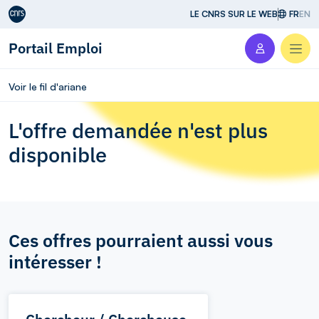
Aller au contenu
LE CNRS SUR LE WEB
FR
EN
Portail Emploi
Men
Voir le fil d'ariane
L'offre demandée n'est plus
disponible
Ces offres pourraient aussi vous
intéresser !