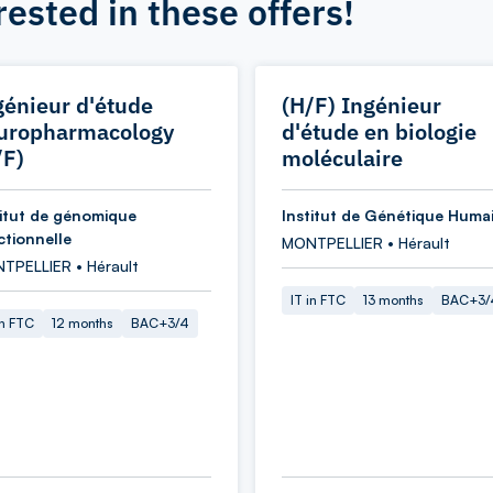
rested in these offers!
génieur d'étude
(H/F) Ingénieur
uropharmacology
d'étude en biologie
/F)
moléculaire
titut de génomique
Institut de Génétique Huma
ctionnelle
MONTPELLIER • Hérault
TPELLIER • Hérault
IT in FTC
13 months
BAC+3/
in FTC
12 months
BAC+3/4