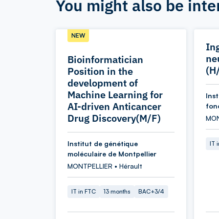
You might also be inte
NEW
In
ne
Bioinformatician
(H
Position in the
development of
Machine Learning for
Ins
AI-driven Anticancer
fon
Drug Discovery(M/F)
MON
Institut de génétique
IT 
moléculaire de Montpellier
MONTPELLIER • Hérault
IT in FTC
13 months
BAC+3/4