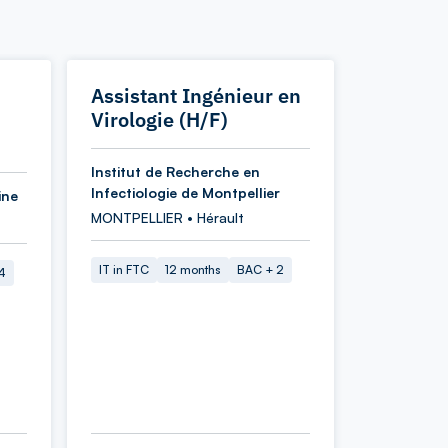
Assistant Ingénieur en
Virologie (H/F)
Institut de Recherche en
Infectiologie de Montpellier
ine
MONTPELLIER • Hérault
IT in FTC
12 months
BAC + 2
4