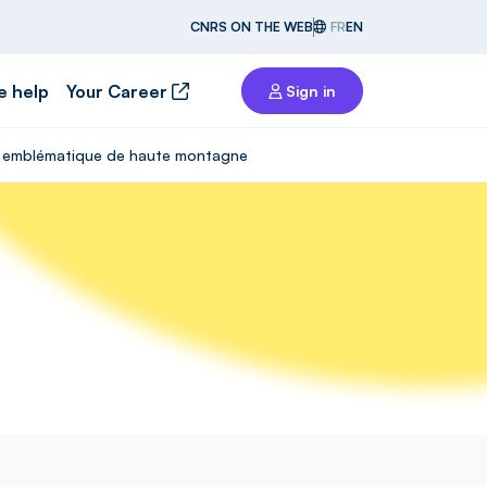
CNRS ON THE WEB
FR
EN
e help
Your Career
Sign in
eau emblématique de haute montagne