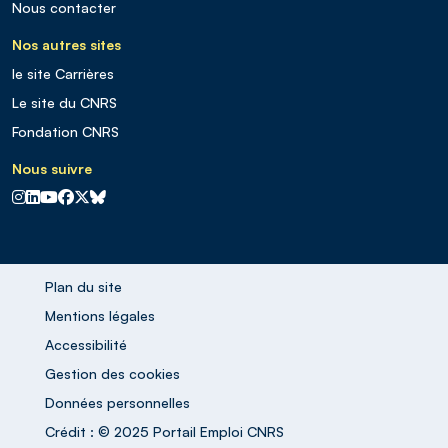
Nous contacter
Nos autres sites
le site Carrières
Le site du CNRS
Fondation CNRS
Nous suivre
CNRS sur Instagram
CNRS sur Linkedin
CNRS sur Youtube
CNRS sur Facebook
CNRS sur X
CNRS sur Blus sky
Plan du site
Mentions légales
Accessibilité
Gestion des cookies
Données personnelles
Crédit : © 2025 Portail Emploi CNRS