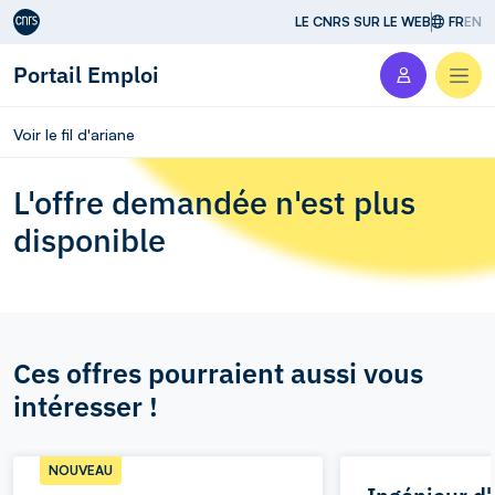
Aller au contenu
LE CNRS SUR LE WEB
FR
EN
Portail Emploi
Men
Voir le fil d'ariane
L'offre demandée n'est plus
disponible
Ces offres pourraient aussi vous
intéresser !
NOUVEAU