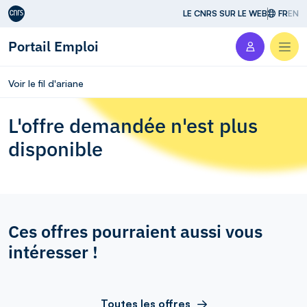
Aller au contenu
LE CNRS SUR LE WEB
FR
EN
Portail Emploi
Men
Voir le fil d'ariane
L'offre demandée n'est plus
disponible
Ces offres pourraient aussi vous
intéresser !
Toutes les offres