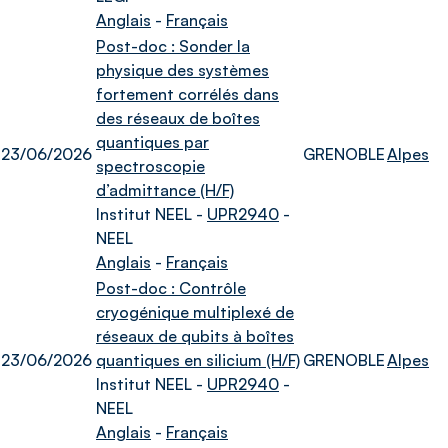
Anglais
-
Français
Post-doc : Sonder la
physique des systèmes
fortement corrélés dans
des réseaux de boîtes
quantiques par
23/06/2026
GRENOBLE
Alpes
spectroscopie
d’admittance (H/F)
Institut NEEL -
UPR2940
-
NEEL
Anglais
-
Français
Post-doc : Contrôle
cryogénique multiplexé de
réseaux de qubits à boîtes
23/06/2026
quantiques en silicium (H/F)
GRENOBLE
Alpes
Institut NEEL -
UPR2940
-
NEEL
Anglais
-
Français