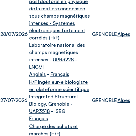
postdoctoral en physique
de la matière condensée
sous champs magnétiques
intenses - Systèmes
électroniques fortement
28/07/2026
GRENOBLE
Alpes
corrélés (H/F)
Laboratoire national des
champs magnétiques
intenses -
UPR3228
-
LNCMI
Anglais
-
Français
H/F Ingénieur-e biologiste
en plateforme scientifique
Integrated Structural
27/07/2026
GRENOBLE
Alpes
Biology, Grenoble -
UAR3518
- ISBG
Français
Chargé des achats et
marchés (H/F)