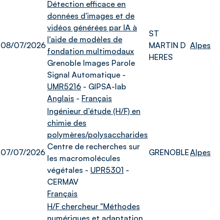
Détection efficace en
données d'images et de
vidéos générées par IA à
ST
l'aide de modèles de
08/07/2026
MARTIN D
Alpes
fondation multimodaux
HERES
Grenoble Images Parole
Signal Automatique -
UMR5216
- GIPSA-lab
Anglais
-
Français
Ingénieur d’étude (H/F) en
chimie des
polymères/polysaccharides
Centre de recherches sur
07/07/2026
GRENOBLE
Alpes
les macromolécules
végétales -
UPR5301
-
CERMAV
Français
H/F chercheur "Méthodes
numériques et adaptation