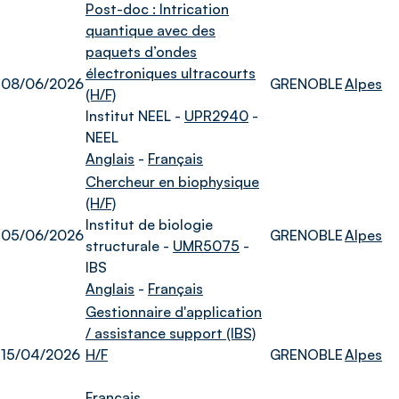
Post-doc : Intrication
quantique avec des
paquets d’ondes
électroniques ultracourts
08/06/2026
GRENOBLE
Alpes
(H/F)
Institut NEEL -
UPR2940
-
NEEL
Anglais
-
Français
Chercheur en biophysique
(H/F)
Institut de biologie
05/06/2026
GRENOBLE
Alpes
structurale -
UMR5075
-
IBS
Anglais
-
Français
Gestionnaire d'application
/ assistance support (IBS)
15/04/2026
H/F
GRENOBLE
Alpes
Français