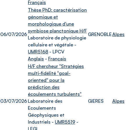
Français
Thèse PhD: caractérisation
génomique et
morphologique d'une
symbiose planctonique H/F
06/07/2026
GRENOBLE
Alpes
Laboratoire de physiologie
cellulaire et végétale -
UMR5168
- LPCV
Anglais
-
Français
H/F chercheur "Stratégies
multi-fidélité "goal-
oriented" pour la
prédiction des
écoulements turbulents"
03/07/2026
Laboratoire des
GIERES
Alpes
Ecoulements
Géophysiques et
Industriels -
UMR5519
-
LEGI