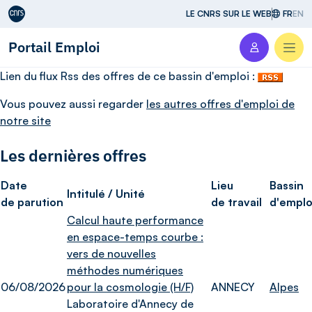
Aller au contenu
LE CNRS SUR LE WEB
FR
EN
Portail Emploi
Men
Lien du flux Rss des offres de ce bassin d'emploi :
Vous pouvez aussi regarder
les autres offres d'emploi de
notre site
Les dernières offres
Date
Lieu
Bassin
Intitulé / Unité
de parution
de travail
d'emplo
Calcul haute performance
en espace-temps courbe :
vers de nouvelles
méthodes numériques
06/08/2026
pour la cosmologie (H/F)
ANNECY
Alpes
Laboratoire d'Annecy de