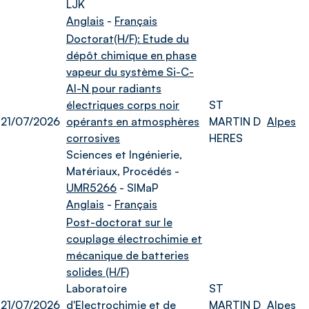
LJK
Anglais
-
Français
Doctorat(H/F): Etude du
dépôt chimique en phase
vapeur du système Si-C-
Al-N pour radiants
électriques corps noir
ST
21/07/2026
opérants en atmosphères
MARTIN D
Alpes
corrosives
HERES
Sciences et Ingénierie,
Matériaux, Procédés -
UMR5266
- SIMaP
Anglais
-
Français
Post-doctorat sur le
couplage électrochimie et
mécanique de batteries
solides (H/F)
Laboratoire
ST
21/07/2026
d'Electrochimie et de
MARTIN D
Alpes