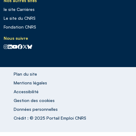
Nos autres sites
le site Carrières
Le site du CNRS
Fondation CNRS
Nous suivre
CNRS sur Instagram
CNRS sur Linkedin
CNRS sur Youtube
CNRS sur Facebook
CNRS sur X
CNRS sur Blus sky
Plan du site
Mentions légales
Accessibilité
Gestion des cookies
Données personnelles
Crédit : © 2025 Portail Emploi CNRS