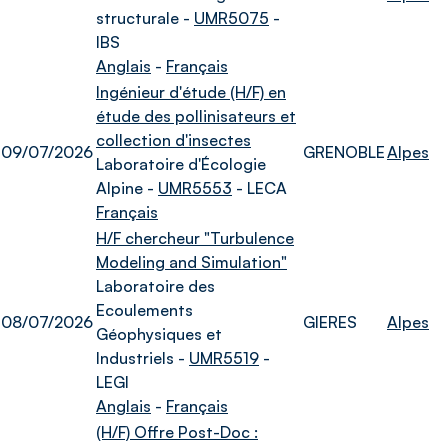
structurale -
UMR5075
-
IBS
Anglais
-
Français
Ingénieur d'étude (H/F) en
étude des pollinisateurs et
collection d'insectes
09/07/2026
GRENOBLE
Alpes
Laboratoire d'Écologie
Alpine -
UMR5553
- LECA
Français
H/F chercheur "Turbulence
Modeling and Simulation"
Laboratoire des
Ecoulements
08/07/2026
GIERES
Alpes
Géophysiques et
Industriels -
UMR5519
-
LEGI
Anglais
-
Français
(H/F) Offre Post-Doc :