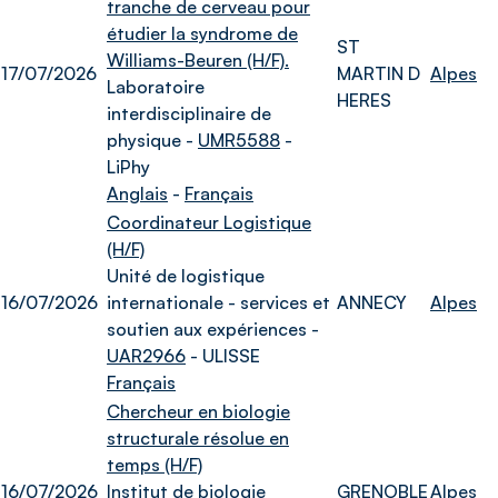
tranche de cerveau pour
étudier la syndrome de
ST
Williams-Beuren (H/F).
17/07/2026
MARTIN D
Alpes
Laboratoire
HERES
interdisciplinaire de
physique -
UMR5588
-
LiPhy
Anglais
-
Français
Coordinateur Logistique
(H/F)
Unité de logistique
16/07/2026
internationale - services et
ANNECY
Alpes
soutien aux expériences -
UAR2966
- ULISSE
Français
Chercheur en biologie
structurale résolue en
temps (H/F)
16/07/2026
Institut de biologie
GRENOBLE
Alpes