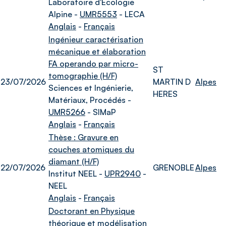
Laboratoire d'Écologie
Alpine -
UMR5553
- LECA
Anglais
-
Français
Ingénieur caractérisation
mécanique et élaboration
FA operando par micro-
ST
tomographie (H/F)
23/07/2026
MARTIN D
Alpes
Sciences et Ingénierie,
HERES
Matériaux, Procédés -
UMR5266
- SIMaP
Anglais
-
Français
Thèse : Gravure en
couches atomiques du
diamant (H/F)
22/07/2026
GRENOBLE
Alpes
Institut NEEL -
UPR2940
-
NEEL
Anglais
-
Français
Doctorant en Physique
théorique et modélisation