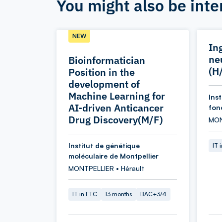
You might also be inte
NEW
In
ne
Bioinformatician
(H
Position in the
development of
Machine Learning for
Ins
AI-driven Anticancer
fon
Drug Discovery(M/F)
MON
Institut de génétique
IT 
moléculaire de Montpellier
MONTPELLIER • Hérault
IT in FTC
13 months
BAC+3/4