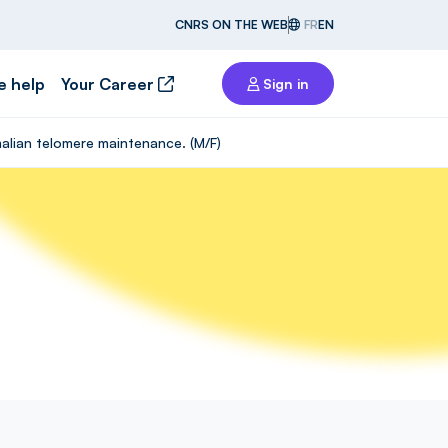
CNRS ON THE WEB
FR
EN
e help
Your Career
Sign in
alian telomere maintenance. (M/F)