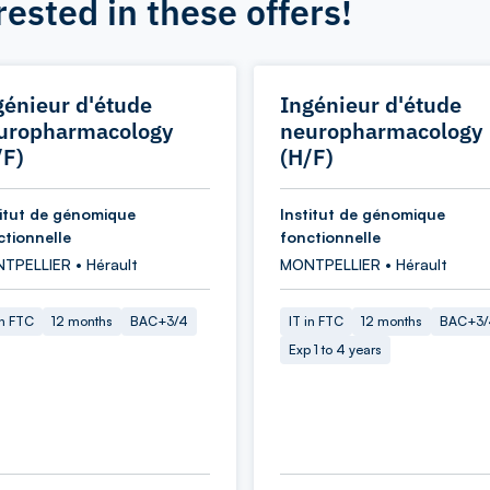
rested in these offers!
génieur d'étude
Ingénieur d'étude
uropharmacology
neuropharmacology
/F)
(H/F)
titut de génomique
Institut de génomique
ctionnelle
fonctionnelle
TPELLIER • Hérault
MONTPELLIER • Hérault
in FTC
12 months
BAC+3/4
IT in FTC
12 months
BAC+3/
Exp 1 to 4 years