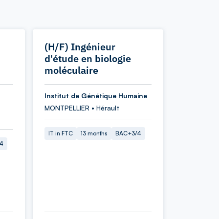
(H/F) Ingénieur
d'étude en biologie
moléculaire
Institut de Génétique Humaine
MONTPELLIER • Hérault
IT in FTC
13 months
BAC+3/4
4