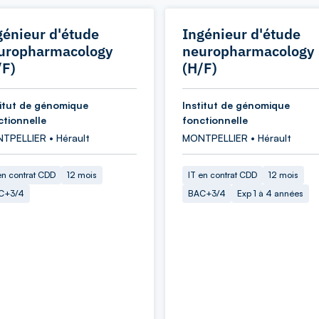
génieur d'étude
Ingénieur d'étude
uropharmacology
neuropharmacology
/F)
(H/F)
titut de génomique
Institut de génomique
ctionnelle
fonctionnelle
TPELLIER • Hérault
MONTPELLIER • Hérault
en contrat CDD
12 mois
IT en contrat CDD
12 mois
C+3/4
BAC+3/4
Exp 1 à 4 années