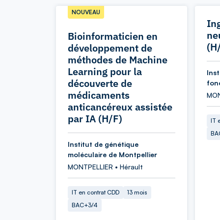
NOUVEAU
In
ne
Bioinformaticien en
(H
développement de
méthodes de Machine
Learning pour la
Ins
découverte de
fon
médicaments
MON
anticancéreux assistée
par IA (H/F)
IT 
BA
Institut de génétique
moléculaire de Montpellier
MONTPELLIER • Hérault
IT en contrat CDD
13 mois
BAC+3/4