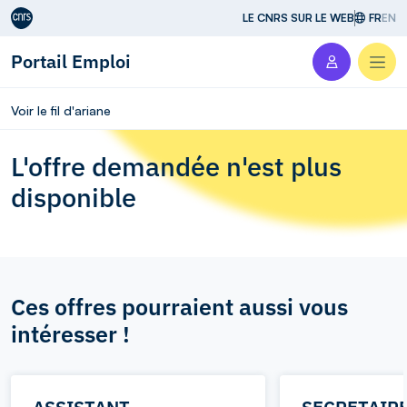
Aller au contenu
LE CNRS SUR LE WEB
FR
EN
Portail Emploi
Men
Voir le fil d'ariane
L'offre demandée n'est plus
disponible
Ces offres pourraient aussi vous
intéresser !