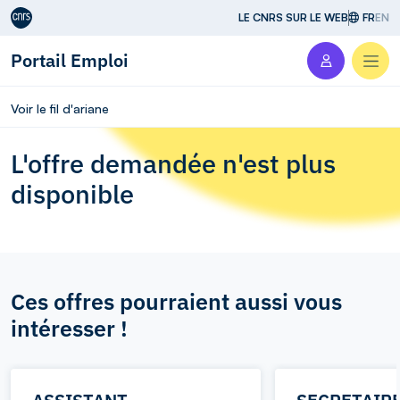
Aller au contenu
LE CNRS SUR LE WEB
FR
EN
Portail Emploi
Men
Voir le fil d'ariane
L'offre demandée n'est plus
disponible
Ces offres pourraient aussi vous
intéresser !