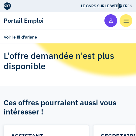
Aller au contenu
LE CNRS SUR LE WEB
FR
EN
Portail Emploi
Men
Voir le fil d'ariane
L'offre demandée n'est plus
disponible
Ces offres pourraient aussi vous
intéresser !