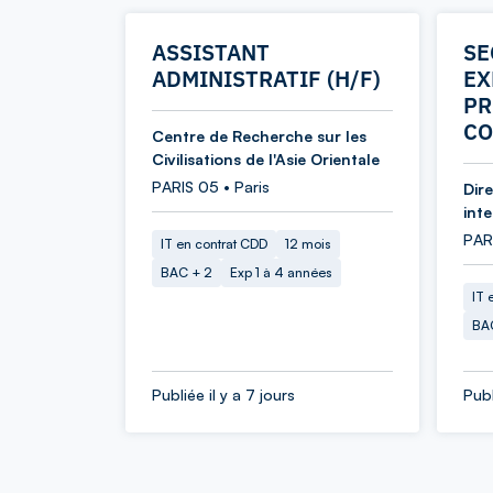
ASSISTANT
SE
ADMINISTRATIF (H/F)
EX
PR
CO
Centre de Recherche sur les
Civilisations de l'Asie Orientale
PARIS 05 • Paris
Dir
int
PARI
IT en contrat CDD
12 mois
BAC + 2
Exp 1 à 4 années
IT 
BA
Publiée il y a 7 jours
Publ