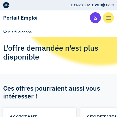
Aller au contenu
LE CNRS SUR LE WEB
FR
EN
Portail Emploi
Men
Voir le fil d'ariane
L'offre demandée n'est plus
disponible
Ces offres pourraient aussi vous
intéresser !