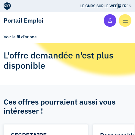
Aller au contenu
LE CNRS SUR LE WEB
FR
EN
Portail Emploi
Men
Voir le fil d'ariane
L'offre demandée n'est plus
disponible
Ces offres pourraient aussi vous
intéresser !