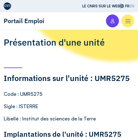
Aller au contenu
LE CNRS SUR LE WEB
FR
EN
Portail Emploi
Men
Présentation d'une unité
Informations sur l'unité : UMR5275
Code
: UMR5275
Sigle
: ISTERRE
Libellé
: Institut des sciences de la Terre
Implantations de l'unité : UMR5275