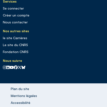
Services
Se connecter
Créer un compte
Nous contacter
Nos autres sites
le site Carrières
Le site du CNRS
Fondation CNRS
Nous suivre
CNRS sur Instagram
CNRS sur Linkedin
CNRS sur Youtube
CNRS sur Facebook
CNRS sur X
CNRS sur Blus sky
Plan du site
Mentions légales
Accessibilité