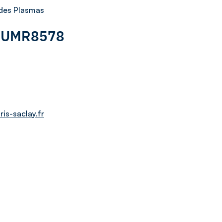
 des Plasmas
 : UMR8578
is-saclay.fr