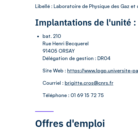
Libellé
: Laboratoire de Physique des Gaz et
Implantations de l'unité
bat. 210
Rue Henri Becquerel
91405 ORSAY
Délégation de gestion :
DR04
Site Web :
https://www.lpgp.universite-par
Courriel :
brigitte.cros@cnrs.fr
Téléphone :
01 69 15 72 75
Offres d'emploi