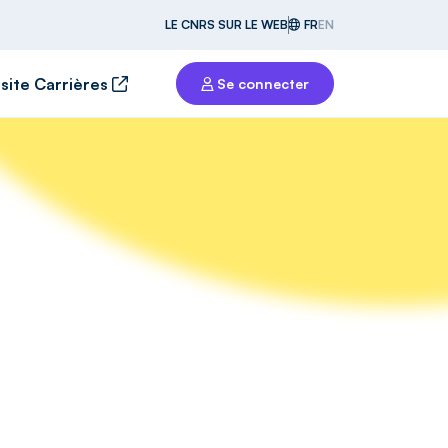
LE CNRS SUR LE WEB
FR
EN
 site Carrières
Se connecter