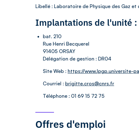
Libellé
: Laboratoire de Physique des Gaz et
Implantations de l'unité
bat. 210
Rue Henri Becquerel
91405 ORSAY
Délégation de gestion :
DR04
Site Web :
https://www.lpgp.universite-par
Courriel :
brigitte.cros@cnrs.fr
Téléphone :
01 69 15 72 75
Offres d'emploi