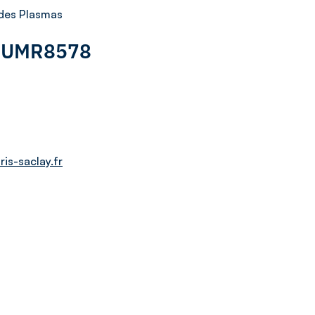
 des Plasmas
 : UMR8578
is-saclay.fr