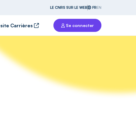
LE CNRS SUR LE WEB
FR
EN
 site Carrières
Se connecter