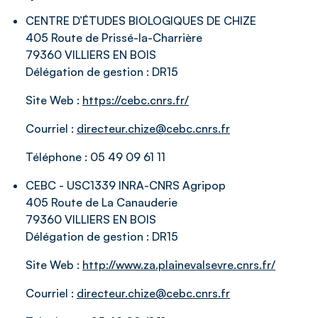
CENTRE D’ÉTUDES BIOLOGIQUES DE CHIZE
405 Route de Prissé-la-Charrière
79360 VILLIERS EN BOIS
Délégation de gestion :
DR15
Site Web :
https://cebc.cnrs.fr/
Courriel :
directeur.chize@cebc.cnrs.fr
Téléphone :
05 49 09 61 11
CEBC - USC1339 INRA-CNRS Agripop
405 Route de La Canauderie
79360 VILLIERS EN BOIS
Délégation de gestion :
DR15
Site Web :
http://www.za.plainevalsevre.cnrs.fr/
Courriel :
directeur.chize@cebc.cnrs.fr