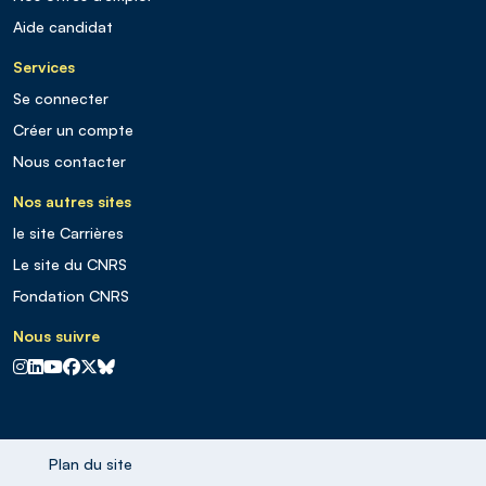
Aide candidat
Services
Se connecter
Créer un compte
Nous contacter
Nos autres sites
le site Carrières
Le site du CNRS
Fondation CNRS
Nous suivre
CNRS sur Instagram
CNRS sur Linkedin
CNRS sur Youtube
CNRS sur Facebook
CNRS sur X
CNRS sur Blus sky
Plan du site