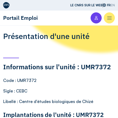
Aller au contenu
LE CNRS SUR LE WEB
FR
EN
Portail Emploi
Men
Présentation d'une unité
Informations sur l'unité : UMR7372
Code
: UMR7372
Sigle
: CEBC
Libellé
: Centre d'études biologiques de Chizé
Implantations de l'unité : UMR7372