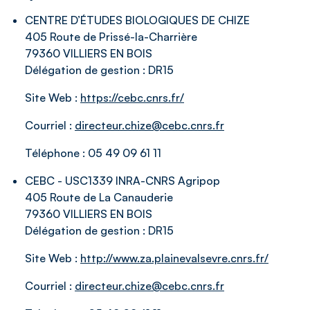
CENTRE D’ÉTUDES BIOLOGIQUES DE CHIZE
405 Route de Prissé-la-Charrière
79360 VILLIERS EN BOIS
Délégation de gestion :
DR15
Site Web :
https://cebc.cnrs.fr/
Courriel :
directeur.chize@cebc.cnrs.fr
Téléphone :
05 49 09 61 11
CEBC - USC1339 INRA-CNRS Agripop
405 Route de La Canauderie
79360 VILLIERS EN BOIS
Délégation de gestion :
DR15
Site Web :
http://www.za.plainevalsevre.cnrs.fr/
Courriel :
directeur.chize@cebc.cnrs.fr