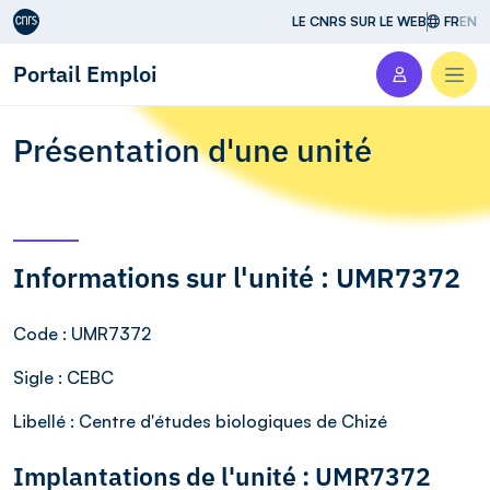
Aller au contenu
LE CNRS SUR LE WEB
FR
EN
Portail Emploi
Men
Présentation d'une unité
Informations sur l'unité : UMR7372
Code
: UMR7372
Sigle
: CEBC
Libellé
: Centre d'études biologiques de Chizé
Implantations de l'unité : UMR7372