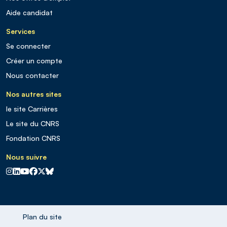
Aide candidat
Services
Se connecter
Créer un compte
Nous contacter
Nos autres sites
le site Carrières
Le site du CNRS
Fondation CNRS
Nous suivre
CNRS sur Instagram
CNRS sur Linkedin
CNRS sur Youtube
CNRS sur Facebook
CNRS sur X
CNRS sur Blus sky
Plan du site