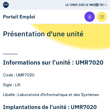
Aller au contenu
LE CNRS SUR LE WEB
FR
EN
Portail Emploi
Men
Présentation d'une unité
Informations sur l'unité : UMR7020
Code
: UMR7020
Sigle
: LIS
Libellé
: Laboratoire d'Informatique et des Systèmes
Implantations de l'unité : UMR7020