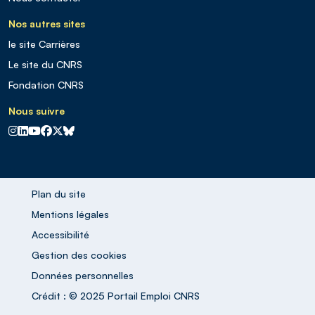
Nos autres sites
le site Carrières
Le site du CNRS
Fondation CNRS
Nous suivre
CNRS sur Instagram
CNRS sur Linkedin
CNRS sur Youtube
CNRS sur Facebook
CNRS sur X
CNRS sur Blus sky
Plan du site
Mentions légales
Accessibilité
Gestion des cookies
Données personnelles
Crédit : © 2025 Portail Emploi CNRS