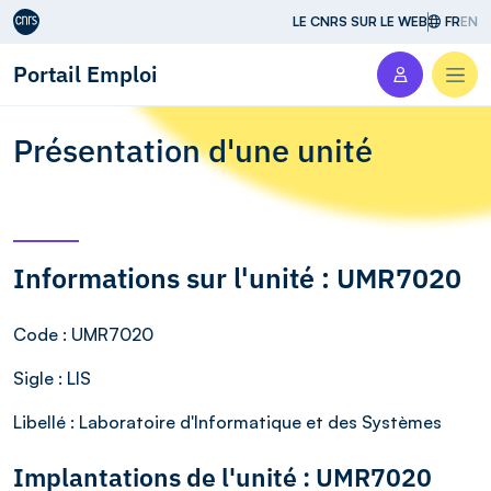
Aller au contenu
LE CNRS SUR LE WEB
FR
EN
Portail Emploi
Men
Présentation d'une unité
Informations sur l'unité : UMR7020
Code
: UMR7020
Sigle
: LIS
Libellé
: Laboratoire d'Informatique et des Systèmes
Implantations de l'unité : UMR7020