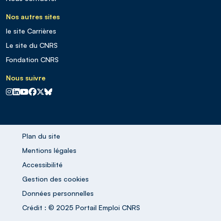
Nos autres sites
le site Carrières
Le site du CNRS
Fondation CNRS
Nous suivre
CNRS sur Instagram
CNRS sur Linkedin
CNRS sur Youtube
CNRS sur Facebook
CNRS sur X
CNRS sur Blus sky
Plan du site
Mentions légales
Accessibilité
Gestion des cookies
Données personnelles
Crédit : © 2025 Portail Emploi CNRS