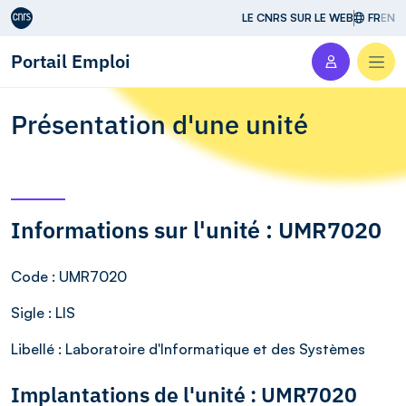
Aller au contenu
LE CNRS SUR LE WEB
FR
EN
Portail Emploi
Men
Présentation d'une unité
Informations sur l'unité : UMR7020
Code
: UMR7020
Sigle
: LIS
Libellé
: Laboratoire d'Informatique et des Systèmes
Implantations de l'unité : UMR7020