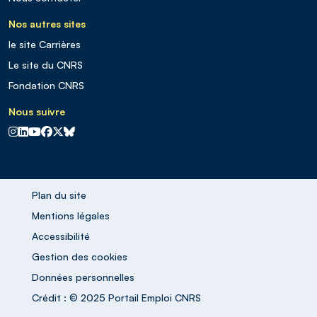
Nos autres sites
le site Carrières
Le site du CNRS
Fondation CNRS
Nous suivre
CNRS sur Instagram
CNRS sur Linkedin
CNRS sur Youtube
CNRS sur Facebook
CNRS sur X
CNRS sur Blus sky
Plan du site
Mentions légales
Accessibilité
Gestion des cookies
Données personnelles
Crédit : © 2025 Portail Emploi CNRS