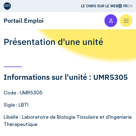
Aller au contenu
LE CNRS SUR LE WEB
FR
EN
Portail Emploi
Men
Présentation d'une unité
Informations sur l'unité : UMR5305
Code
: UMR5305
Sigle
: LBTI
Libellé
: Laboratoire de Biologie Tissulaire et d'Ingénierie
Thérapeutique