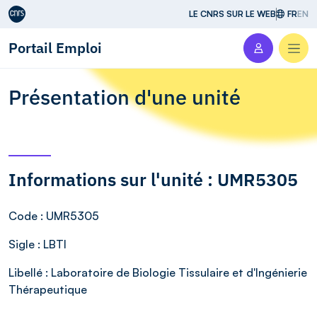
Aller au contenu
LE CNRS SUR LE WEB
FR
EN
Portail Emploi
Men
Présentation d'une unité
Informations sur l'unité : UMR5305
Code
: UMR5305
Sigle
: LBTI
Libellé
: Laboratoire de Biologie Tissulaire et d'Ingénierie
Thérapeutique