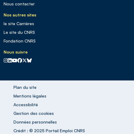
Nous contacter
Nos autres sites
le site Carrières
Le site du CNRS
Fondation CNRS
Nous suivre
CNRS sur Instagram
CNRS sur Linkedin
CNRS sur Youtube
CNRS sur Facebook
CNRS sur X
CNRS sur Blus sky
Plan du site
Mentions légales
Accessibilité
Gestion des cookies
Données personnelles
Crédit : © 2025 Portail Emploi CNRS