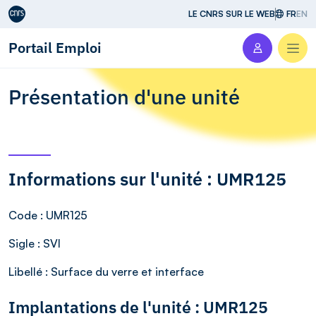
Aller au contenu
LE CNRS SUR LE WEB
FR
EN
Portail Emploi
Men
Présentation d'une unité
Informations sur l'unité : UMR125
Code
: UMR125
Sigle
: SVI
Libellé
: Surface du verre et interface
Implantations de l'unité : UMR125