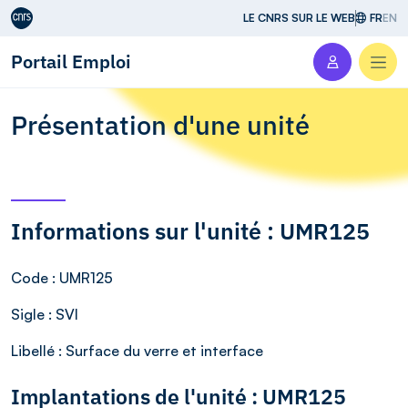
Aller au contenu
LE CNRS SUR LE WEB
FR
EN
Portail Emploi
Men
Présentation d'une unité
Informations sur l'unité : UMR125
Code
: UMR125
Sigle
: SVI
Libellé
: Surface du verre et interface
Implantations de l'unité : UMR125