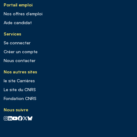
Portail emploi
Nos offres d’emploi
Aide candidat
Services
Se connecter
Créer un compte
Nous contacter
Nos autres sites
le site Carrières
Le site du CNRS
Fondation CNRS
Nous suivre
CNRS sur Instagram
CNRS sur Linkedin
CNRS sur Youtube
CNRS sur Facebook
CNRS sur X
CNRS sur Blus sky